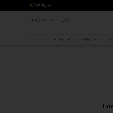
light_mode
English
ط
عربي
دخول
مستخدم جديد
نوعات
كاريكاتور
الشيف وصفي
صحة
Lat