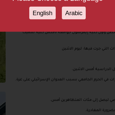
إدارة بعض الجامعات من جهة والطلبة ومناصري فلسطين من
جهة أخرى وخاصة بعد ان قامت إدارة جامعة كولومبيا باستدعاء الشرطة التي اعتقلت اكثر من 120 طالبا والذي
English
Arabic
 الطلبة في الجامعات التالية عن احتجاجات تضامنية مع
ومبيا وجامعة ييل جامعة وميشيغان وجامعة روتجرز
ة وجامعة نورث كارولينا وجامعة بوسطن وجامعة هارفارد
اشنطن وأون كلية إيمرسون جوامعة تافتس كلية سميث
ث التي جرت فيها: ليوم الاثنين
ل الدراسية أمس الاثنين.
ات في الحرم الجامعي بسبب العدوان الإسرائيلي على غزة.
اضي ليصل إلى مئات المتظاهرين أمس.
ضرورة المغادرة.