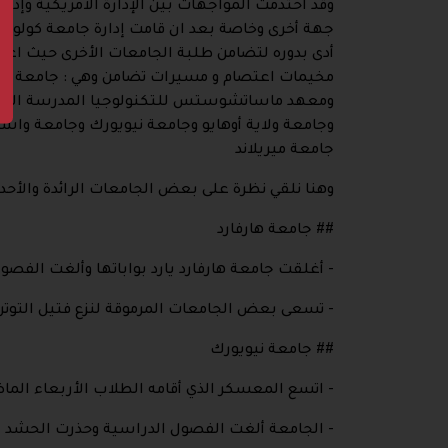
وقد احتدمت المواجهات بين الإدارة الامريكية و
أدى بدوره لتضامن طلبة الجامعات الأخرى حيث اعلن
مخيمات اعتصام و مسيرات تضامن وهي : جامعة كول
ومعهد ماساتشوستس للتكنولوجيا المدرسة الجديد
وجامعة ولاية أوهايو وجامعة نيويورك وجامعة و
جامعة ميريلاند
وهنا نلقي نظرة على بعض الجامعات الرائدة والأحدا
## جامعة هارفارد
- أغلقت جامعة هارفارد يارد بواباتها وألغت الفصو
- تسعى بعض الجامعات المرموقة لنزع فتيل التوتر
## جامعة نيويورك
- اتسع المعسكر الذي أقامه الطلاب الأربعاء الم
- الجامعة ألغت الفصول الدراسية وحذرت الحشد ب