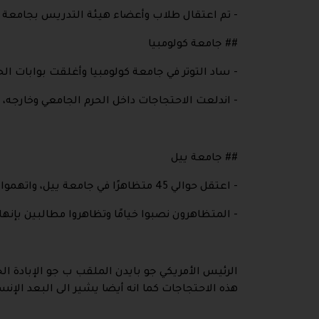
- تم اعتقال طلاب وأعضاء هيئة التدريس بجامعة 
## جامعة كولومبيا
- ساد التوتر في جامعة كولومبيا وأغلقت بوابات 
- اندلعت الاحتجاجات داخل الحرم الجامعي وخارجه، وتم اعتقال 133 من المحت
## جامعة ييل
- اعتقل حوالي 45 متظاهرًا في جامعة ييل، واتهموا بجنحة التعدي على ممتلكات الغير.
- المتظاهرون نصبوا خيامًا وتظاهروا مطالبين بإنه
الرئيس الأمريكي جو بايدن الملقب ب جو الإبادة ا
هذه الاحتجاجات كما انه أيضا يشير الى البعد الإ