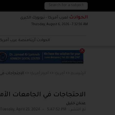
الحوادث
لعرب أمريكا - نيويورك الكبرى
Thursday, August 6, 2026
-
7:32:58 AM
الحوادث أرينا
منصة عرب أمريكا
×
code
code
code
الرئيسية
أمريكا
أخبار أمريكا
الاحتجاجات في 
الاحتجاجات في الجامعات الأم
عدنان خليل
تم النشر
:
5:47:52 PM
-
Tuesday, April 23, 2024